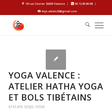
18 rue Chorier 26000 Valence
06.72.89.80.88
dojo.aikido26@gmail.com
YOGA VALENCE :
ATELIER HATHA YOGA
ET BOLS TIBÉTAINS
ATELIER
,
DOJO
,
YOGA