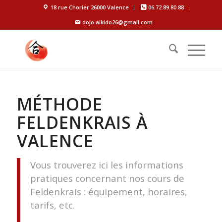
18 rue Chorier 26000 Valence
06.72.89.80.88
dojo.aikido26@gmail.com
MÉTHODE
FELDENKRAIS À
VALENCE
Vous trouverez ici les informations
pratiques concernant nos cours de
Feldenkrais : équipement, horaires,
tarifs, etc.